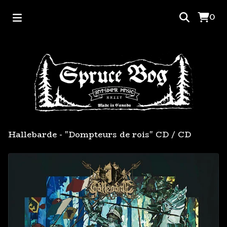
0
Hallebarde - "Dompteurs de rois" CD
/
CD